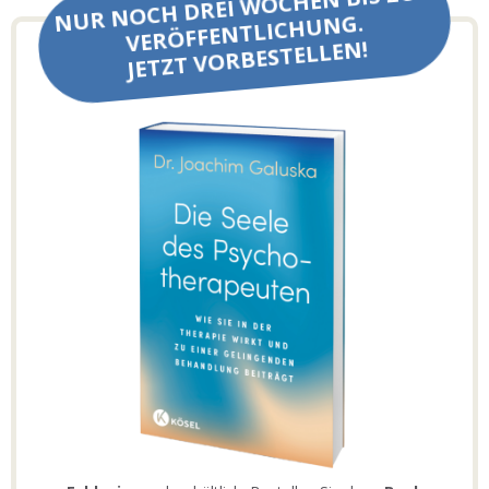
NUR NOCH DREI WOCHEN BIS ZUR
VERÖFFENTLICHUNG.
JETZT VORBESTELLEN!