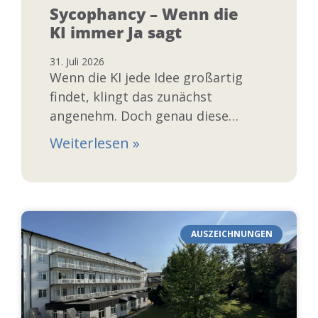
Sycophancy – Wenn die
KI immer Ja sagt
31. Juli 2026
Wenn die KI jede Idee großartig
findet, klingt das zunächst
angenehm. Doch genau diese
Form der übermäßigen
Weiterlesen »
Zustimmung wird als
Sycophancy bezeichnet. Warum
wir für
AUSZEICHNUNGEN