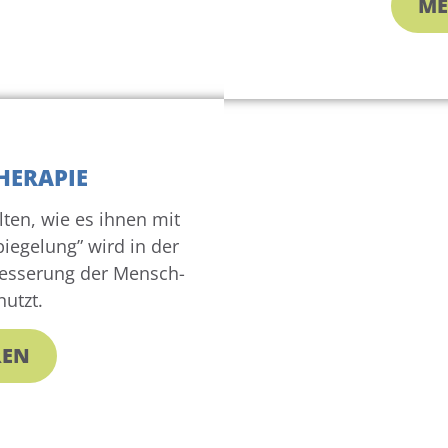
ME
THERAPIE
lten, wie es ihnen mit
iegelung” wird in der
besserung der Mensch-
utzt.
REN