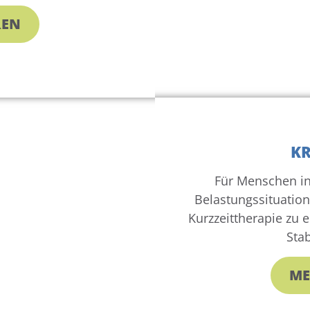
REN
KR
Für Menschen in
Belastungssituatio
Kurzzeittherapie zu 
Stab
ME