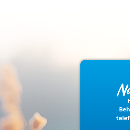
No
Beh
tele