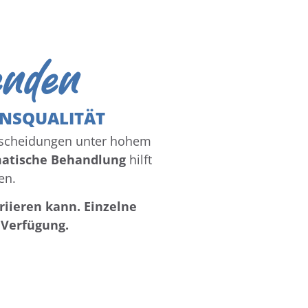
enden
ENSQUALITÄT
ntscheidungen unter hohem
matische Behandlung
hilft
en.
riieren kann. Einzelne
 Verfügung.