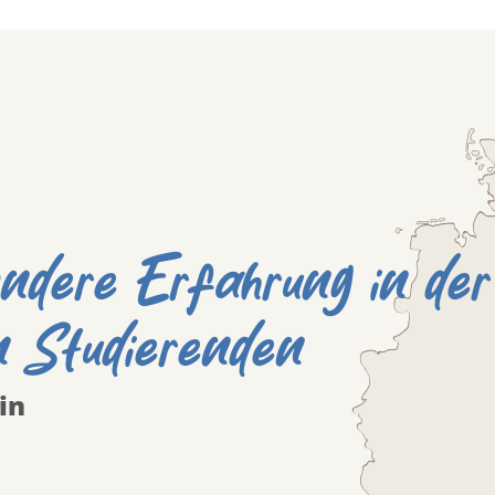
ndere Erfahrung in der
n Studierenden
in