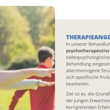
THERAPIEANG
In unserer Behandl
psychotherapeutis
tiefenpsychologisch
Behandlung eingeset
altershomogene Stru
sich spezifische Prob
bearbeiten.
Ziel ist es, die Grun
der jungen Erwachse
korrigierenden Erfa