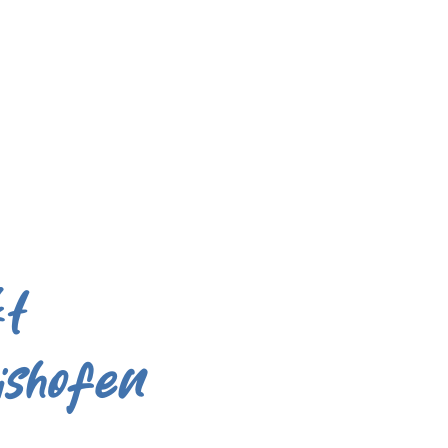
kt
ishofen