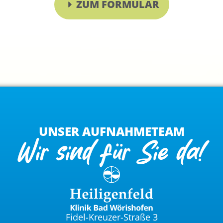
ZUM FORMULAR
UNSER AUFNAHMETEAM
Wir sind für Sie da!
Fidel-Kreuzer-Straße 3