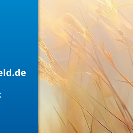
eld.de
t