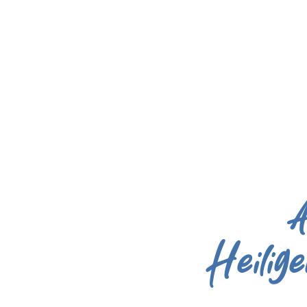
A
Heilig