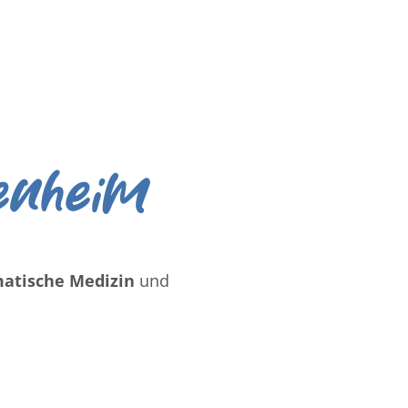
fenheim
atische Medizin
und