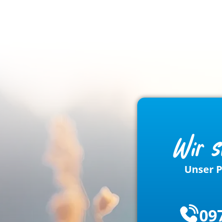
Wir s
Unser P
09