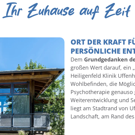
Ihr Zuhause auf Zeit
ORT DER KRAFT F
PERSÖNLICHE E
Dem
Grundgedanken der
großen Wert darauf, ein „
Heiligenfeld Klinik Uffen
Wohlbefinden, die Möglic
Psychotherapie genauso g
Weiterentwicklung und Se
liegt am Stadtrand von Uf
Landschaft, am Rand des 