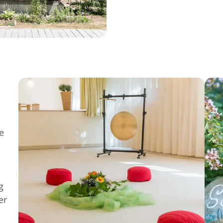
e
g
er