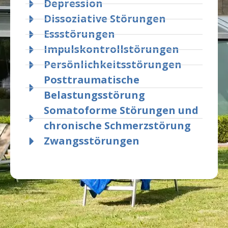
Depression
Dissoziative Störungen
Essstörungen
Impulskontrollstörungen
Persönlichkeitsstörungen
Posttraumatische
Belastungsstörung
Somatoforme Störungen und
chronische Schmerzstörung
Zwangsstörungen