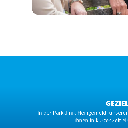
GEZIE
In der Parkklinik Heiligenfeld, unser
Ihnen in kurzer Zeit 