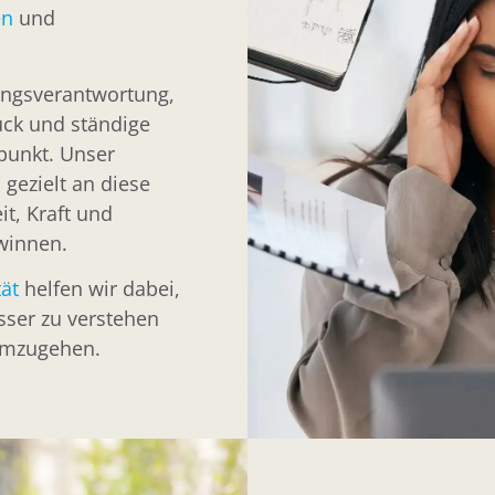
en
und
ungsverantwortung,
uck und ständige
lpunkt. Unser
 gezielt an diese
it, Kraft und
winnen.
ät
helfen wir dabei,
sser zu verstehen
 umzugehen.