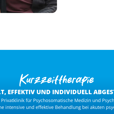
Kurzzeittherapie
LT, EFFEKTIV UND INDIVIDUELL ABGE
er Privatklinik für Psychosomatische Medizin und Psyc
eine intensive und effektive Behandlung bei akuten ps