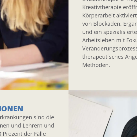
Kreativtherapie eröf
Körperarbeit aktivie
von Blockaden. Ergän
und ein spezialisiert
Arbeitsleben mit Fok
Veränderungsprozess
therapeutisches Ang
Methoden.
IONEN
rkrankungen sind die
nnen und Lehrern und
0 Prozent der Fälle