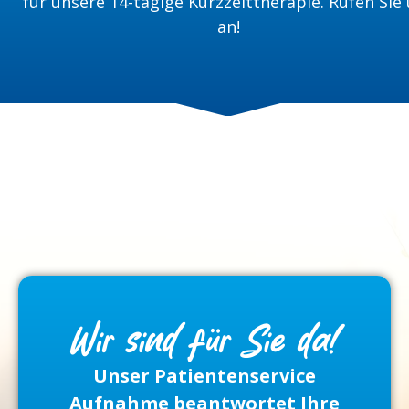
für unsere 14-tägige Kurzzeittherapie. Rufen Sie
an!
Wir sind für Sie da!
Unser Patientenservice
Aufnahme beantwortet Ihre