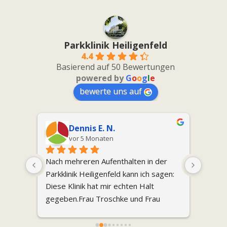
Parkklinik Heiligenfeld
4.4
Basierend auf 50 Bewertungen
powered by
G
o
o
g
l
e
bewerte uns auf
Dr. Rebecca K.
vor 5 Monaten
er 
Ich befinde mich derzeit aus 
Ich wa
gen: 
gesundheitlichen Gründen in der 
begeis
Privatklinik Heiligenfeld und möchte 
Thera
 
dem gesamten Team – insbesondere 
der "i
Chefärztin Dr. Troschke – von Herzen 
nach V
danken.Die Behandlung hier ist 
Grupp