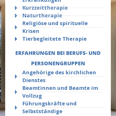
Hausa
Kurzzeittherapie
Flair 
Naturtherapie
aus me
heraus
Religiöse und spirituelle
Parkkl
Krisen
diese 
Tierbegleitete Therapie
an ein
Eigen
ERFAHRUNGEN BEI BERUFS- UND
Angebo
PERSONENGRUPPEN
Angehörige des kirchlichen
Dienstes
Beamtinnen und Beamte im
Vollzug
Führungskräfte und
Selbstständige