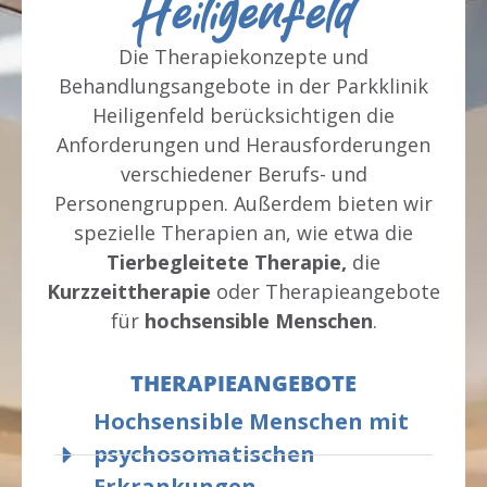
Heiligenfeld
beste 
hoher Belastung stehen, ist ein solcher 
Mitpat
 trotz 
Ort von unschätzbarem Wert. Ich bin 
war hi
Die Therapiekonzepte und
sehr dankbar für die Unterstützung, 
(gestü
Behandlungsangebote in der Parkklinik
die ich hier erfahren durfte.⭐️⭐️⭐️⭐️⭐️ 
die Ze
Heiligenfeld berücksichtigen die
Uneingeschränkte Empfehlung.
Gesprä
Anforderungen und Herausforderungen
verges
verschiedener Berufs- und
"Fee",
Personengruppen. Außerdem bieten wir
Kaffee
spezielle Therapien an, wie etwa die
Kurzg
und I
Tierbegleitete Therapie,
die
hatte 
Kurzzeittherapie
oder Therapieangebote
gesund
für
hochsensible Menschen
.
üblich
bezeic
THERAPIEANGEBOTE
- verh
Hochsensible Menschen mit
Verzic
Entgi
psychosomatischen
zusam
Erkrankungen