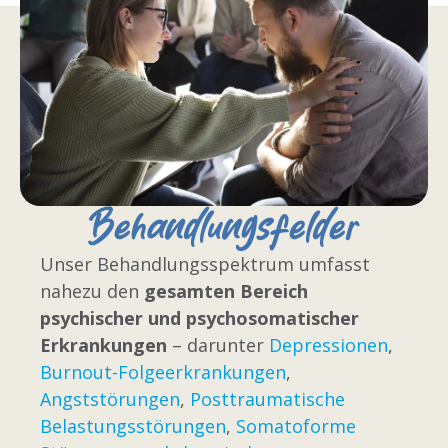
Behandlungsfelder
Unser Behandlungsspektrum umfasst
nahezu den
gesamten Bereich
psychischer und psychosomatischer
Erkrankungen
– darunter
Depressionen
,
Burnout-Folgeerkrankungen
,
Angststörungen
,
Posttraumatische
Belastungsstörungen
,
Somatoforme