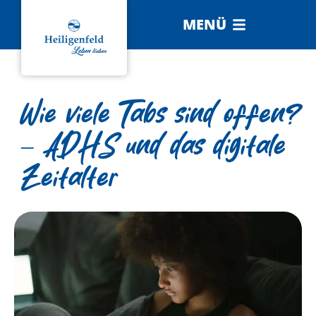
MENÜ
Wie viele Tabs sind offen?
– ADHS und das digitale
Zeitalter