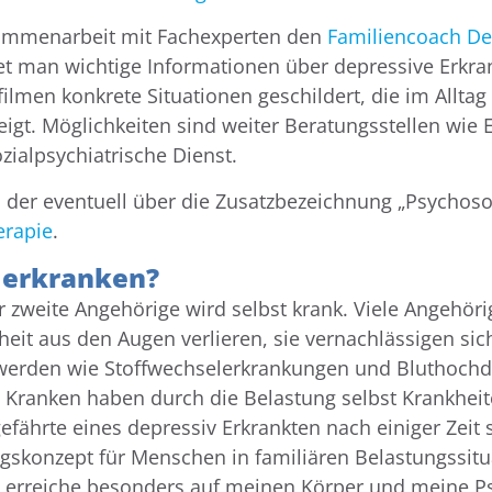
ammenarbeit mit Fachexperten den
Familiencoach De
det man wichtige Informationen über depressive Erkr
ilmen konkrete Situationen geschildert, die im Alltag
eigt.
Möglichkeiten sind weiter Beratungsstellen wie 
zialpsychiatrische Dienst.
, der eventuell über die Zusatzbezeichnung „Psycho
erapie
.
u erkranken?
r zweite Angehörige wird selbst krank. Viele Angehöri
eit aus den Augen verlieren, sie vernachlässigen sich
chwerden wie Stoffwechselerkrankungen und Bluthochdr
h Kranken haben durch die Belastung selbst Krankhei
fährte eines depressiv Erkrankten nach einiger Zeit 
skonzept für Menschen in familiären Belastungssitu
 erreiche besonders auf meinen Körper und meine Ps