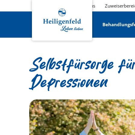
Über uns
Zuweiserberei
Behandlungsf
Selbstfürsorge f
Depressionen