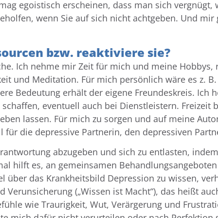
s mag egoistisch erscheinen, dass man sich vergnügt,
geholfen, wenn Sie auf sich nicht achtgeben. Und mi
ourcen bzw. reaktiviere sie?
che. Ich nehme mir Zeit für mich und meine Hobbys, r
t und Meditation. Für mich persönlich wäre es z. B. 
dere Bedeutung erhält der eigene Freundeskreis. Ich h
chaffen, eventuell auch bei Dienstleistern. Freizeit
eben lassen. Für mich zu sorgen und auf meine Autono
 für die depressive Partnerin, den depressiven Partn
 Verantwortung abzugeben und sich zu entlasten, ind
al hilft es, an gemeinsamen Behandlungsangeboten t
l über das Krankheitsbild Depression zu wissen, verhi
nd Verunsicherung („Wissen ist Macht“), das heißt auc
hle wie Traurigkeit, Wut, Verärgerung und Frustratio
lte mich dafür nicht verurteilen oder nach Perfektion 