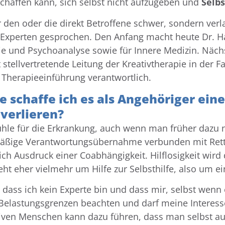
 schaffen kann, sich selbst nicht aufzugeben und
Selbs
ür den oder die direkt Betroffene schwer, sondern ver
Experten gesprochen. Den Anfang macht heute Dr. Han
e und Psychoanalyse sowie für Innere Medizin. Näch
t stellvertretende Leitung der Kreativtherapie in der F
e Therapieeinführung verantwortlich.
ie schaffe ich es als Angehöriger ei
verlieren?
fühle für die Erkrankung, auch wenn man früher dazu n
mäßige Verantwortungsübernahme verbunden mit Ret
h Ausdruck einer Coabhängigkeit. Hilflosigkeit wird d
t eher vielmehr um Hilfe zur Selbsthilfe, also um ein
ss ich kein Experte bin und dass mir, selbst wenn 
elastungsgrenzen beachten und darf meine Interesse
ven Menschen kann dazu führen, dass man selbst auf v