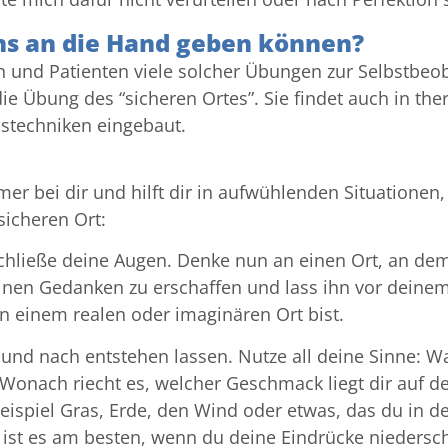
uns an die Hand geben können?
en und Patienten viele solcher Übungen zur Selbstbeo
die Übung des “sicheren Ortes”. Sie findet auch in 
nstechniken eingebaut.
mmer bei dir und hilft dir in aufwühlenden Situation
sicheren Ort:
chließe deine Augen. Denke nun an einen Ort, an dem 
inen Gedanken zu erschaffen und lass ihn vor deinem
an einem realen oder imaginären Ort bist.
 und nach entstehen lassen. Nutze all deine Sinne: 
Wonach riecht es, welcher Geschmack liegt dir auf d
iel Gras, Erde, den Wind oder etwas, das du in der H
r ist es am besten, wenn du deine Eindrücke niedersch