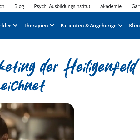
ch
Blog
Psych. Ausbildungsinstitut
Akademie
Gär
elder
Therapien
Patienten & Angehörige
Klin
eting der Heiligenfeld 
eichnet