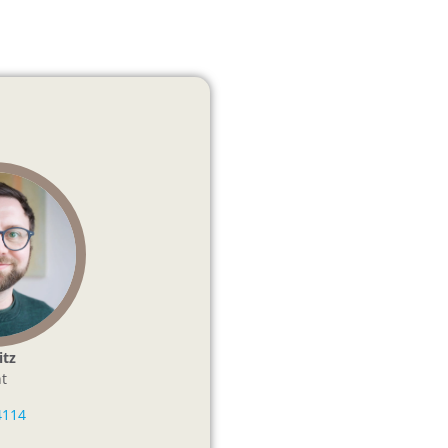
itz
t
4114