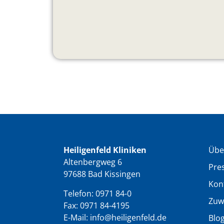
Heiligenfeld Kliniken
Übe
Altenbergweg 6
Pre
97688 Bad Kissingen
Kon
Telefon:
0971 84-0
Zuw
Fax: 0971 84-4195
E-Mail:
info@heiligenfeld.de
Blo