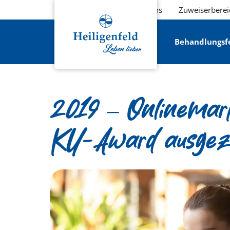
Über uns
Zuweiserberei
Behandlungsf
2019 – Onlinemark
KU-Award ausgez