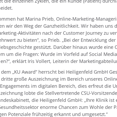
die einzelnen Zyklen, die ein Kunde (Patient) durchlä
heidet.
ommen hat Marina Prieb, Online-Marketing-Manageri
en wir den Weg der Ganzheitlichkeit. Wir haben uns d
rketing-Aktivitäten nach der Customer Journey zu ver
wert zu bieten“, so Prieb. „Bei der Entwicklung der
triebsgeschichte gestützt. Darüber hinaus wurde eine
em um die Fragen: Wurde im Vorfeld auf Social Media
en?“, erklärt Iris Vollert, Leiterin der Marketingabtei
 dem „KU Award“ herrscht bei Heiligenfeld GmbH Ges
ie dritte große Auszeichnung im Bereich unseres Onlin
 Engagements im digitalen Bereich, dies erfreut die
zeichnung lobte die Stellvertretende CSU-Vorsitzen
ndeskabinett, die Heiligenfeld GmbH: „Ihre Klinik ist 
im Gesundheitssektor enorme Chancen zum Wohle der P
tigen Potenziale frühzeitig erkannt und umgesetzt.“