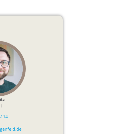
itz
t
4114
igenfeld.de