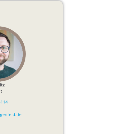
itz
t
4114
igenfeld.de