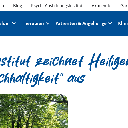
ch
Blog
Psych. Ausbildungsinstitut
Akademie
Gär
elder
Therapien
Patienten & Angehörige
Klin
titut zeichnet Heiligen
haltigkeit“ aus