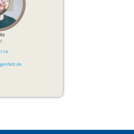
itz
t
4114
igenfeld.de