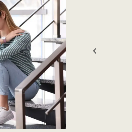
Gefühl der Scham oder Schuld:
Stimm
Nach impulsiven Handlungen
Betroff
empfinden Betroffene oft auch starke
Schwanku