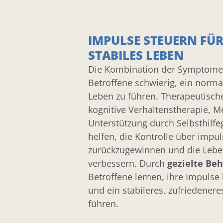
en neigen
Beziehungen aufrechtzuerhalten, sind
nteraktionen
häufig. Konflikte und
olation und
Missverständnisse treten vermehrt
IMPULSE STEUERN FÜR
kann.
auf.
STABILES LEBEN
Die Kombination der Symptome 
Betroffene schwierig, ein norma
Leben zu führen. Therapeutisch
kognitive Verhaltenstherapie, M
Unterstützung durch Selbsthilf
helfen, die Kontrolle über impul
zurückzugewinnen und die Leben
verbessern. Durch
gezielte Be
Betroffene lernen, ihre Impulse
und ein stabileres, zufriedener
führen.