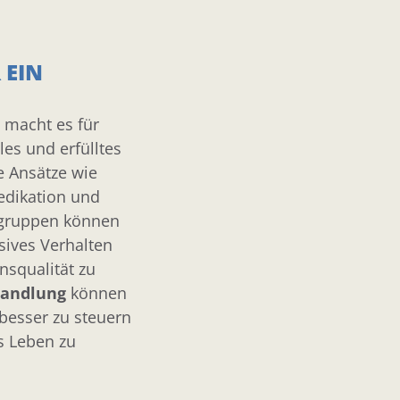
Scham- oder Schuldgefühle, was die
die von Eup
emotionale Belastung weiter erhöht.
 EIN
macht es für
les und erfülltes
e Ansätze wie
edikation und
egruppen können
sives Verhalten
squalität zu
handlung
können
 besser zu steuern
es Leben zu