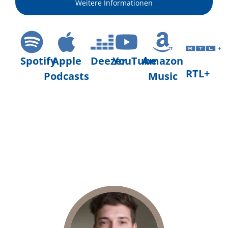
Weitere Informationen
Spotify
Apple
Deezer
YouTube
Amazon
RTL+
Podcasts
Music