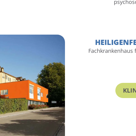
psychos
HEILIGENF
Fachkrankenhaus 
KLI