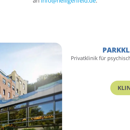
an
info@heiligenfeld.de
.
PARKKL
Privatklinik für psychi
KLI