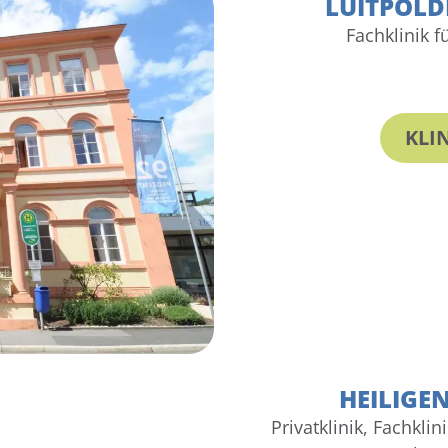
LUITPOLD
Fachklinik f
KLI
HEILIGEN
Privatklinik, Fachkli