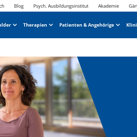
ch
Blog
Psych. Ausbildungsinstitut
Akademie
Gär
elder
Therapien
Patienten & Angehörige
Klin