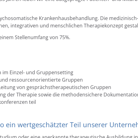
ür psychosomatische Krankenhausbehandlung. Die medizinisch
chen, integrativen und menschlichen Therapiekonzept gestal
 einem Stellenumfang von 75%.
n im Einzel- und Gruppensetting
e und ressourcenorientierte Gruppen
Leitung von gesprächstherapeutischen Gruppen
ung der Therapie sowie die methodensichere Dokumentatio
konferenzen teil
o ein wertgeschätzter Teil unserer Untern
tudium oder eine anerkannte therapeutische Ausbildung in 