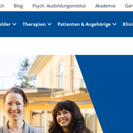
ch
Blog
Psych. Ausbildungsinstitut
Akademie
Gär
elder
Therapien
Patienten & Angehörige
Klin