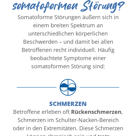
wie H
somatoformen Störung?
en.
Intensität auf, die häufig
Mag
t auf
unterschiedliche Organsysteme oder
Somatoforme Störungen äußern sich in
Krebs
Körperteile betreffen. Viele Betroffene
äßige
berichten über Schmerzen,
einem breiten Spektrum an
ichen
Verdauungsprobleme oder Herz-
unterschiedlichen körperlichen
zu
Kreislauf-Beschwerden. In vielen
Beschwerden – und damit bei allen
igen
Fällen tritt die Somatisierungsstörung
Betroffenen recht individuell. Häufig
in Verbindung mit anderen
beobachtete Symptome einer
psychischen Erkrankungen auf.
somatoformen Störung sind:
SCHMERZEN
Betroffene erleben oft
Rückenschmerzen
,
Schmerzen im Schulter-Nacken-Bereich
oder in den Extremitäten. Diese Schmerzen