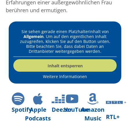
Erfahrungen einer außergewöhnlichen Frau
berühren und ermutigen.
Sie sehen gerade einen Platzhalterinhalt von
Allgemein
. Um auf den eigentlichen Inhalt
zuzugreifen, klicken Sie auf den Button unten.
Bitte beachten Sie, dass dabei Daten an
Drittanbieter weitergegeben werden.
Inhalt entsperren
Weitere Informationen
Spotify
Apple
Deezer
YouTube
Amazon
RTL+
Podcasts
Music