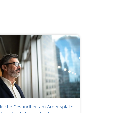
lische Gesundheit am Arbeitsplatz:
Seelische G