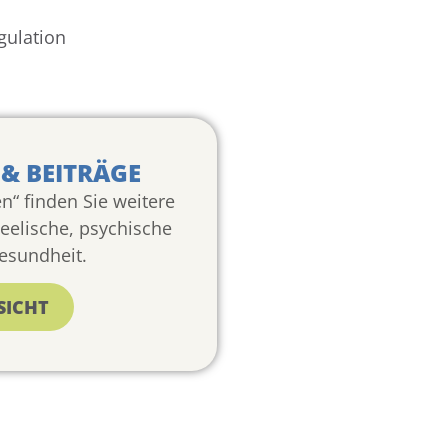
gulation
& BEITRÄGE
n“ finden Sie weitere
seelische, psychische
esundheit.
SICHT