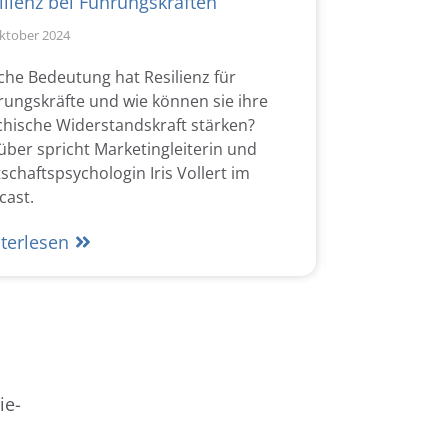
ilienz bei Führungskräften
Gesunde E
Oktober 2024
17. Oktober 202
che Bedeutung hat Resilienz für
Wie können 
rungskräfte und wie können sie ihre
unsere ment
chische Widerstandskraft stärken?
Gelingt das i
über spricht Marketingleiterin und
Ökotropholog
schaftspsychologin Iris Vollert im
im Podcast p
cast.
Weiterlese
terlesen
ie-