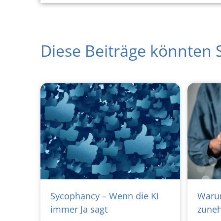
Diese Beiträge könnten S
sätze
Sycophancy – Wenn die KI
Waru
e
immer Ja sagt
zuneh