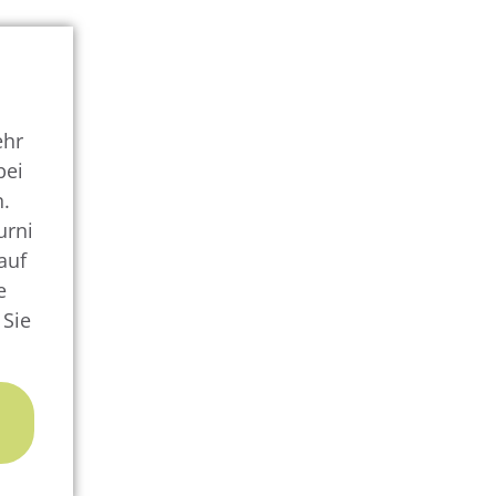
ehr
bei
n.
urni
auf
e
 Sie