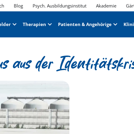
ch
Blog
Psych. Ausbildungsinstitut
Akademie
Gär
elder
Therapien
Patienten & Angehörige
Klin
s aus der Identitätskri