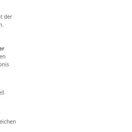
t der
n.
er
en
bnis
ll
zeichen