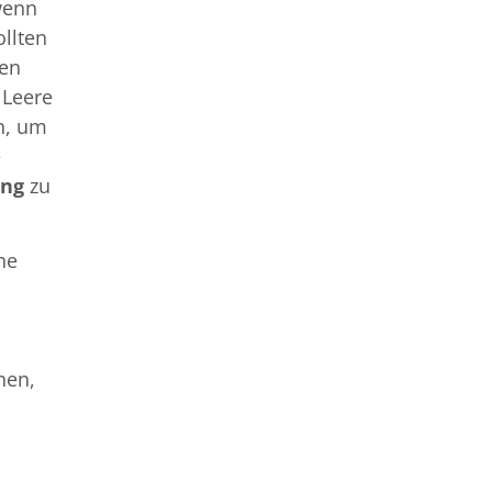
wenn
llten
ten
 Leere
n, um
e
ung
zu
he
nen,