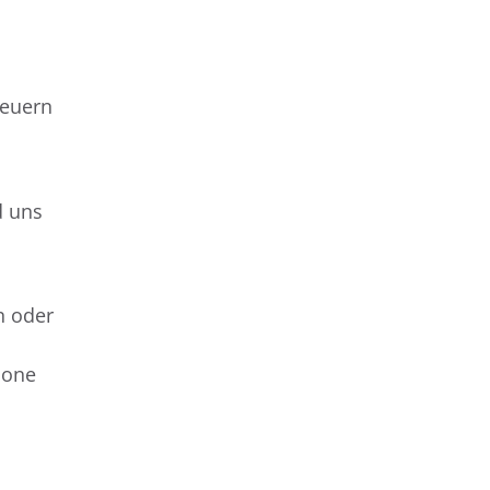
teuern
d uns
n oder
mone