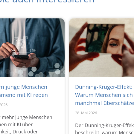
m junge Menschen
Dunning-Kruger-Effekt:
mend mit KI reden
Warum Menschen sich
manchmal überschätz
 2026
28. Mai 2026
 mehr junge Menschen
en mit KI über
Der Dunning-Kruger-Effek
mkeit, Druck oder
beschreibt, warum Mens