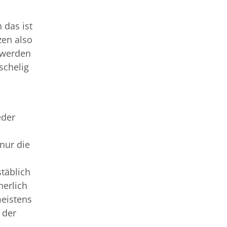
 das ist
zen also
 werden
schelig
eder
nur die
täblich
nerlich
meistens
 der