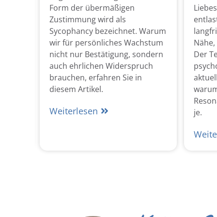
Form der übermäßigen
Liebe
ser
Zustimmung wird als
entlas
lussen
Sycophancy bezeichnet. Warum
langfr
Arbeit
wir für persönliches Wachstum
Nähe,
stehen
nicht nur Bestätigung, sondern
Der Te
en.
auch ehrlichen Widerspruch
psych
brauchen, erfahren Sie in
aktuel
diesem Artikel.
warum
Resona
Weiterlesen
je.
Weite