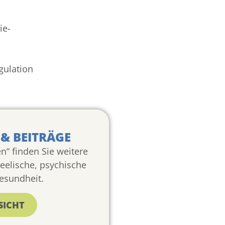
ie-
gulation
& BEITRÄGE
n“ finden Sie weitere
seelische, psychische
esundheit.
SICHT