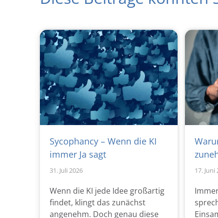
sätze
Sycophancy – Wenn die KI
Waru
e
immer Ja sagt
zuneh
31. Juli 2026
17. Juni
nsere
Wenn die KI jede Idee großartig
Immer
n oft
findet, klingt das zunächst
sprech
t.
angenehm. Doch genau diese
Einsa