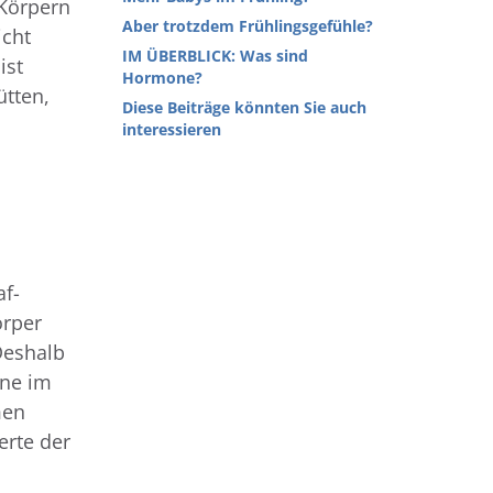
 Körpern
Aber trotzdem Frühlingsgefühle?
icht
IM ÜBERBLICK: Was sind
ist
Hormone?
ütten,
Diese Beiträge könnten Sie auch
interessieren
f-
örper
„Deshalb
nne im
men
erte der