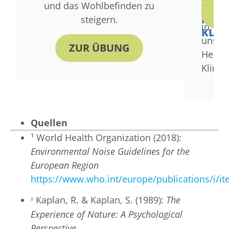
DIE
und das Wohlbefinden zu
Aufent
A
HEIL
steigern.
in
KLIN
unser
ZUR ÜBUNG
Heilig
Klinik
Quellen
¹ World Health Organization (2018):
Environmental Noise Guidelines for the
European Region
https://www.who.int/europe/publications/i/
Kaplan, R. & Kaplan, S. (1989):
The
²
Experience of Nature: A Psychological
Perspective.