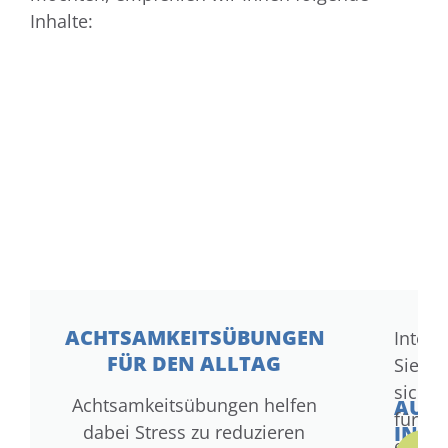
Inhalte:
ACHTSAMKEITSÜBUNGEN
Intere
FÜR DEN ALLTAG
Sie
sich
Achtsamkeitsübungen helfen
AUF
für
dabei Stress zu reduzieren
IN
einen