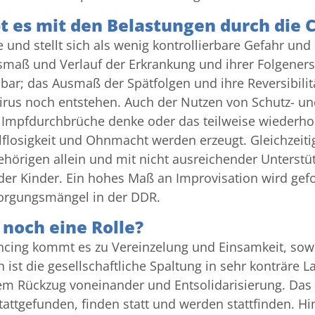
es mit den Belastungen durch die C
 und stellt sich als wenig kontrollierbare Gefahr un
smaß und Verlauf der Erkrankung und ihrer Folgener
bar; das Ausmaß der Spätfolgen und ihre Reversibili
Virus noch entstehen. Auch der Nutzen von Schutz- 
e Impfdurchbrüche denke oder das teilweise wiederhol
lflosigkeit und Ohnmacht werden erzeugt. Gleichzeit
ehörigen allein und mit nicht ausreichender Unterstü
 Kinder. Ein hohes Maß an Improvisation wird gefor
sorgungsmängel in der DDR.
 noch eine Rolle?
ncing kommt es zu Vereinzelung und Einsamkeit, sow
ist die gesellschaftliche Spaltung in sehr konträre L
em Rückzug voneinander und Entsolidarisierung. Das al
stattgefunden, finden statt und werden stattfinden.