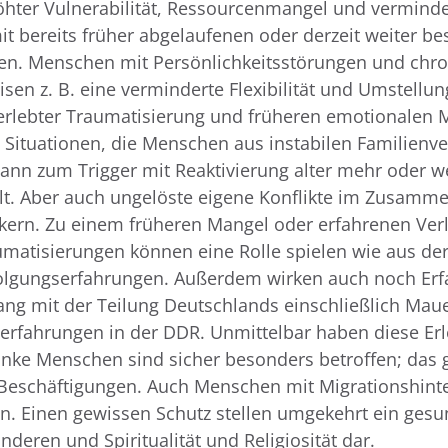
ter Vulnerabilität, Ressourcenmangel und verminder
it bereits früher abgelaufenen oder derzeit weiter b
n. Menschen mit Persönlichkeitsstörungen und chr
sen z. B. eine verminderte Flexibilität und Umstell
erlebter Traumatisierung und früheren emotionalen
t. Situationen, die Menschen aus instabilen Familienv
nn zum Trigger mit Reaktivierung alter mehr oder we
t. Aber auch ungelöste eigene Konflikte im Zusamme
kern. Zu einem früheren Mangel oder erfahrenen Verl
aumatisierungen können eine Rolle spielen wie aus der
folgungserfahrungen. Außerdem wirken auch noch Erf
g mit der Teilung Deutschlands einschließlich Maue
erfahrungen in der DDR. Unmittelbar haben diese Er
nke Menschen sind sicher besonders betroffen; das gil
eschäftigungen. Auch Menschen mit Migrationshinte
en. Einen gewissen Schutz stellen umgekehrt ein gesu
eren und Spiritualität und Religiosität dar.