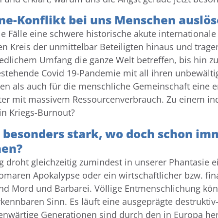
ine-Konflikt bei uns Menschen ausl
e Fälle eine schwere historische akute international
en Kreis der unmittelbar Beteiligten hinaus und trage
hiedlichem Umfang die ganze Welt betreffen, bis hin z
bestehende Covid 19-Pandemie mit all ihren unbewält
lnen als auch für die menschliche Gemeinschaft eine
ter mit massivem Ressourcenverbrauch. Zu einem in
in Kriegs-Burnout?
t besonders stark, wo doch schon im
hen?
 droht gleichzeitig zumindest in unserer Phantasie ei
aren Apokalypse oder ein wirtschaftlicher bzw. fina
d Mord und Barbarei. Völlige Entmenschlichung könnt
ennbaren Sinn. Es läuft eine ausgeprägte destruktiv
genwärtige Generationen sind durch den in Europa h