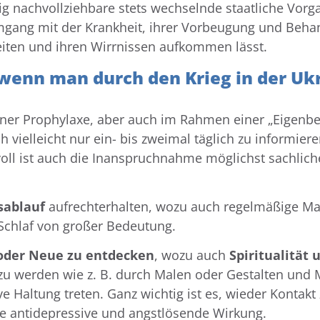
ig nachvollziehbare stets wechselnde staatliche Vor
gang mit der Krankheit, ihrer Vorbeugung und Behan
eiten und ihren Wirrnissen aufkommen lässt.
enn man durch den Krieg in der Ukr
iner Prophylaxe, aber auch im Rahmen einer „Eigenbe
h vielleicht nur ein- bis zweimal täglich zu informie
nvoll ist auch die Inanspruchnahme möglichst sachlic
sablauf
aufrechterhalten, wozu auch regelmäßige Mahl
Schlaf von großer Bedeutung.
 oder Neue zu entdecken
, wozu auch
Spiritualität 
 zu werden wie z. B. durch Malen oder Gestalten und M
ive Haltung treten. Ganz wichtig ist es, wieder Kontak
 antidepressive und angstlösende Wirkung.