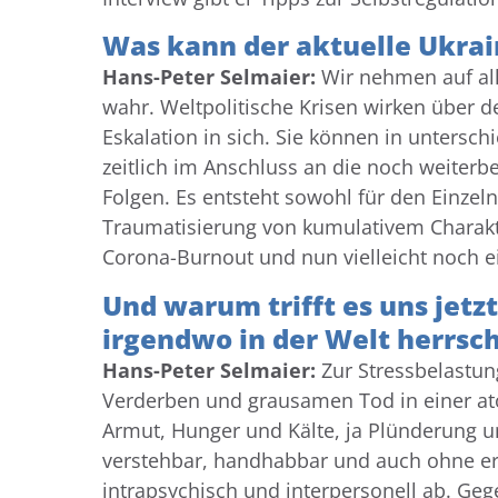
Was kann der aktuelle Ukra
Hans-Peter Selmaier:
Wir nehmen auf all
wahr. Weltpolitische Krisen wirken über d
Eskalation in sich. Sie können in untersc
zeitlich im Anschluss an die noch weiter
Folgen. Es entsteht sowohl für den Einze
Traumatisierung von kumulativem Charak
Corona-Burnout und nun vielleicht noch e
Und warum trifft es uns jetz
irgendwo in der Welt herrsc
Hans-Peter Selmaier:
Zur Stressbelastung
Verderben und grausamen Tod in einer atom
Armut, Hunger und Kälte, ja Plünderung un
verstehbar, handhabbar und auch ohne erk
intrapsychisch und interpersonell ab. Ge