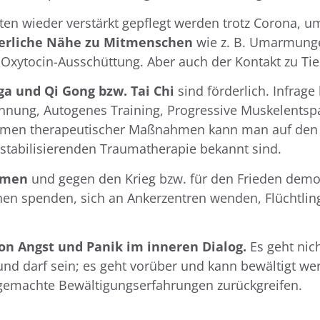
ten wieder verstärkt gepflegt werden trotz Corona, 
erliche Nähe zu Mitmenschen
wie z. B. Umarmunge
xytocin-Ausschüttung. Aber auch der Kontakt zu Tier
a und Qi Gong bzw. Tai Chi
sind förderlich. Infra
nnung, Autogenes Training, Progressive Muskelentsp
men therapeutischer Maßnahmen kann man auf den „
r stabilisierenden Traumatherapie bekannt sind.
mmen
und gegen den Krieg bzw. für den Frieden demon
n spenden, sich an Ankerzentren wenden, Flüchtlin
on Angst und Panik im inneren Dialog.
Es geht nic
nd darf sein; es geht vorüber und kann bewältigt w
s gemachte Bewältigungserfahrungen zurückgreifen.