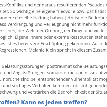
st-Konflikts und der daraus resultierenden Pseudosic
et. So wichtig eine eigene friedvolle bzw. pazifistisch
ndere dieselbe Haltung haben. Jetzt ist die Bedroh
ass Verdrängung und Verleugnung nicht mehr funkti
enschen, der Welt, der Ordnung der Dinge und vielleic
möglich. Eigene innere oder externe Ressourcen steh
s ist es bereits zur Erschöpfung gekommen. Auch die
e Regressionen. Melanie Klein spricht in diesem Zu
e Belastungsstörungen, posttraumatische Belastungs
ive und Angststörungen, somatoforme und dissoziativ
 Einbrüche sind bei entsprechender Vulnerabilität mö
 und süchtiges Verhalten kommen, ob stoffgebunden
schwung und verstärken die Bedrohlichkeit der Situat
offen? Kann es jeden treffen?