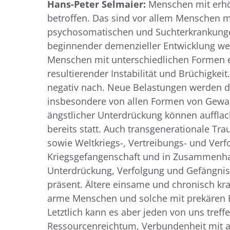
Hans-Peter Selmaier:
Menschen mit erhöh
betroffen. Das sind vor allem Menschen m
psychosomatischen und Suchterkrankunge
beginnender demenzieller Entwicklung wei
Menschen mit unterschiedlichen Formen 
resultierender Instabilität und Brüchigkei
negativ nach. Neue Belastungen werden da
insbesondere von allen Formen von Gewal
ängstlicher Unterdrückung können aufflac
bereits statt. Auch transgenerationale Tr
sowie Weltkriegs-, Vertreibungs- und Ver
Kriegsgefangenschaft und in Zusammenhan
Unterdrückung, Verfolgung und Gefängnis
präsent. Ältere einsame und chronisch kra
arme Menschen und solche mit prekären B
Letztlich kann es aber jeden von uns treff
Ressourcenreichtum, Verbundenheit mit and