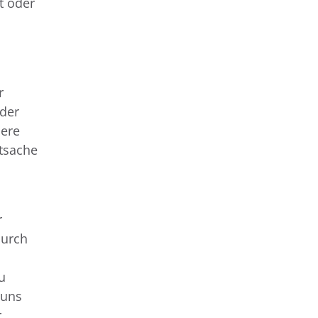
t oder
r
der
dere
tsache
r
durch
u
 uns
r