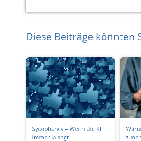
Diese Beiträge könnten S
sätze
Sycophancy – Wenn die KI
Waru
e
immer Ja sagt
zuneh