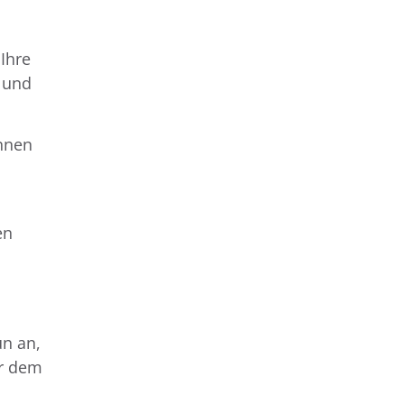
Ihre
r und
önnen
en
un an,
ir dem