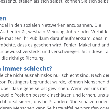
esser zu stellen als sich selbst, können Sie sich selbs
ien
ndel in den sozialen Netzwerken anzubahnen. Die
 Authentizität, weshalb Meinungsführer oder Vorbilde
e machen ihr Publikum darauf aufmerksam, dass in 
möchte, dass es gesehen wird. Fehler, Makel und an
unbewusst versteckt und verschwiegen. Sich diese Ta
n die richtige Richtung.
n immer schlecht?
leiche nicht ausnahmslos nur schlecht sind. Nach de
 Leon Festingers begründet wurde, können Menschen 
 über das eigene selbst gewinnen. Wenn wir uns mit
tuelle Position besser einschätzen und lernen, uns z
icht idealisieren, das heißt andere überschätzen oder
anderen Menschen kann Selbstzweifel hervorrufen ode