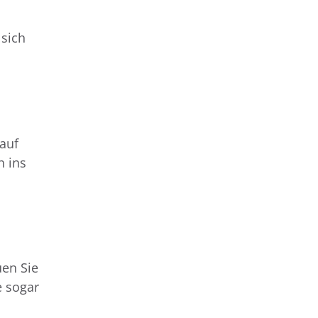
 sich
 auf
h ins
uen Sie
e sogar