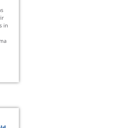
as
ir
s in
ema
ld