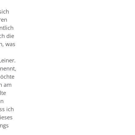
sich
ren
ntlich
ch die
n, was
Leiner.
 nennt,
möchte
en am
lte
on
ss ich
ieses
ings