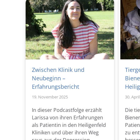
view
Zwischen Klinik und
Tierg
Neubeginn –
Biene
Erfahrungsbericht
Heili
19. November 2025
30. Apri
t
In dieser Podcastfolge erzählt
Die ti
Larissa von ihren Erfahrungen
Biene
als Patientin in den Heiligenfeld
Patien
Kliniken und über ihren Weg
zu en
raus aus der Depression.
besse