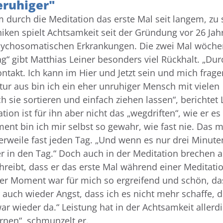
eruhiger"
 durch die Meditation das erste Mal seit langem, zu 
niken spielt Achtsamkeit seit der Gründung vor 26 Jah
psychosomatischen Erkrankungen. Die zwei Mal wöche
g“ gibt Matthias Leiner besonders viel Rückhalt. „Dur
ntakt. Ich kann im Hier und Jetzt sein und mich frage
tur aus bin ich ein eher unruhiger Mensch mit vielen
sie sortieren und einfach ziehen lassen“, berichtet 
n ist für ihn aber nicht das „wegdriften“, wie er es
nt bin ich mir selbst so gewahr, wie fast nie. Das 
tlerweile fast jeden Tag. „Und wenn es nur drei Minut
r in den Tag.“ Doch auch in der Meditation brechen a
reibt, dass er das erste Mal während einer Meditati
eser Moment war für mich so ergreifend und schön, da
 auch wieder Angst, dass ich es nicht mehr schaffe, d
r wieder da.“ Leistung hat in der Achtsamkeit allerd
ernen“, schmunzelt er.