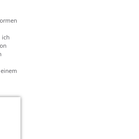
 Formen
 ich
ion
n
f einem