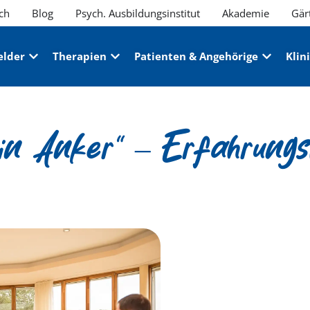
ch
Blog
Psych. Ausbildungsinstitut
Akademie
Gär
elder
Therapien
Patienten & Angehörige
Klin
ein Anker“ – Erfahrungs