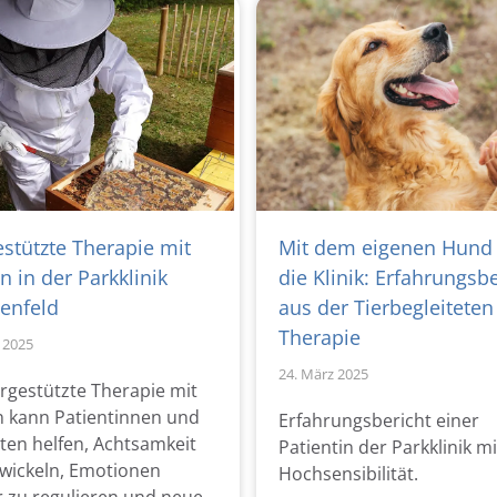
estützte Therapie mit
Mit dem eigenen Hund 
n in der Parkklinik
die Klinik: Erfahrungsbe
genfeld
aus der Tierbegleiteten
Therapie
l 2025
24. März 2025
ergestützte Therapie mit
n kann Patientinnen und
Erfahrungsbericht einer
ten helfen, Achtsamkeit
Patientin der Parkklinik mi
twickeln, Emotionen
Hochsensibilität.
r zu regulieren und neue