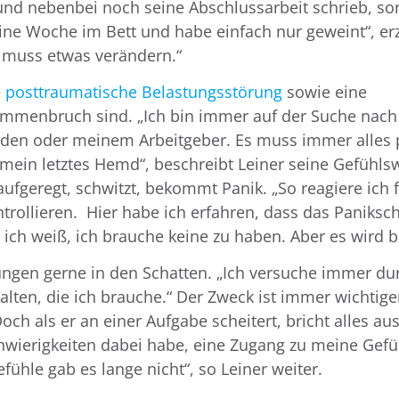
 und nebenbei noch seine Abschlussarbeit schrieb, so
 eine Woche im Bett und habe einfach nur geweint“, er
ch muss etwas verändern.“
e
posttraumatische Belastungsstörung
sowie eine
ammenbruch sind. „Ich bin immer auf der Suche nach
nden oder meinem Arbeitgeber. Es muss immer alles 
 mein letztes Hemd“, beschreibt Leiner seine Gefühlsw
 aufgeregt, schwitzt, bekommt Panik. „So reagiere ich 
ntrollieren. Hier habe ich erfahren, dass das Paniksc
ich weiß, ich brauche keine zu haben. Aber es wird b
stungen gerne in den Schatten. „Ich versuche immer du
lten, die ich brauche.“ Der Zweck ist immer wichtiger
Doch als er an einer Aufgabe scheitert, bricht alles au
chwierigkeiten dabei habe, eine Zugang zu meine Gef
hle gab es lange nicht“, so Leiner weiter.