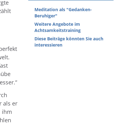
rgte
Meditation als "Gedanken-
zählt
Beruhiger"
Weitere Angebote im
Achtsamkeitstraining
Diese Beiträge könnten Sie auch
interessieren
perfekt
elt.
fast
hübe
esser.“
rch
 als er
s ihm
ühlen