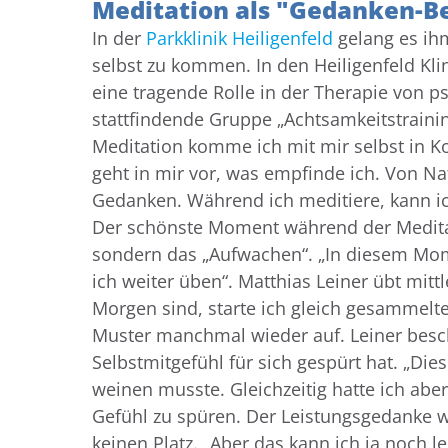
Meditation als "Gedanken-B
In der
Parkklinik Heiligenfeld
gelang es ihm
selbst zu kommen. In den Heiligenfeld Kli
eine tragende Rolle in der Therapie von 
stattfindende Gruppe „Achtsamkeitstrainin
Meditation komme ich mit mir selbst in Ko
geht in mir vor, was empfinde ich. Von Na
Gedanken. Während ich meditiere, kann ich 
Der schönste Moment während der Meditatio
sondern das „Aufwachen“. „In diesem Mome
ich weiter üben“. Matthias Leiner übt mit
Morgen sind, starte ich gleich gesammelte
Muster manchmal wieder auf. Leiner besch
Selbstmitgefühl für sich gespürt hat. „Di
weinen musste. Gleichzeitig hatte ich aber
Gefühl zu spüren. Der Leistungsgedanke wa
keinen Platz. „Aber das kann ich ja noch l