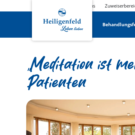
Über uns
Zuweiserberei
Behandlungsf
„Meditation ist m
Patienten