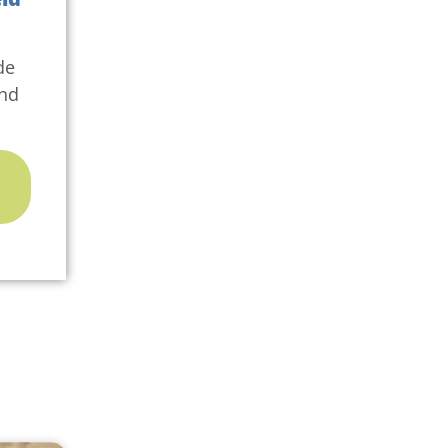
de
und