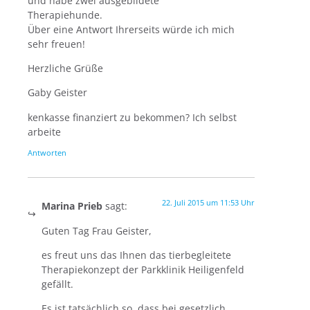
und habe zwei ausgebildete
Therapiehunde.
Über eine Antwort Ihrerseits würde ich mich
sehr freuen!
Herzliche Grüße
Gaby Geister
kenkasse finanziert zu bekommen? Ich selbst
arbeite
Antworten
22. Juli 2015 um 11:53 Uhr
Marina Prieb
sagt:
Guten Tag Frau Geister,
es freut uns das Ihnen das tierbegleitete
Therapiekonzept der Parkklinik Heiligenfeld
gefällt.
Es ist tatsächlich so, dass bei gesetzlich