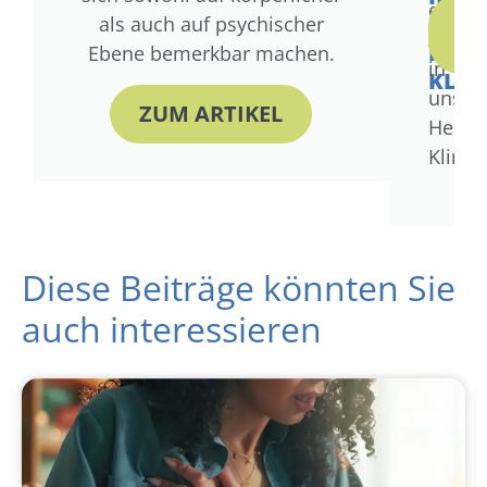
einen
DIE
als auch auf psychischer
Aufent
A
HEIL
Ebene bemerkbar machen.
in
KLIN
unser
ZUM ARTIKEL
Heilig
Klinik
Diese Beiträge könnten Sie
auch interessieren