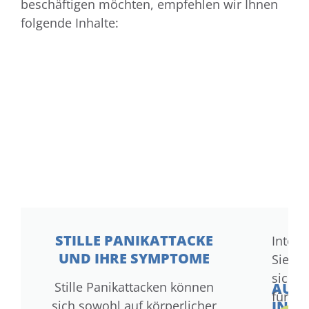
beschäftigen möchten, empfehlen wir Ihnen
folgende Inhalte:
STILLE PANIKATTACKE
Intere
UND IHRE SYMPTOME
Sie
sich
Stille Panikattacken können
AUF
für
sich sowohl auf körperlicher
IN